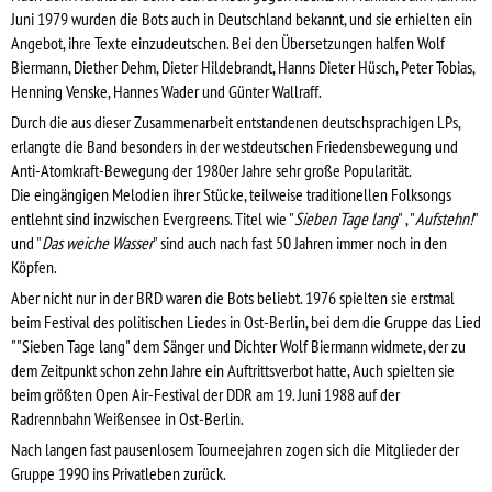
Juni 1979 wurden die Bots auch in Deutschland bekannt, und sie erhielten ein
Angebot, ihre Texte einzudeutschen. Bei den Übersetzungen halfen Wolf
Biermann, Diether Dehm, Dieter Hildebrandt, Hanns Dieter Hüsch, Peter Tobias,
Henning Venske, Hannes Wader und Günter Wallraff.
Durch die aus dieser Zusammenarbeit entstandenen deutschsprachigen LPs,
erlangte die Band besonders in der westdeutschen Friedensbewegung und
Anti-Atomkraft-Bewegung der 1980er Jahre sehr große Popularität.
Die eingängigen Melodien ihrer Stücke, teilweise traditionellen Folksongs
entlehnt sind inzwischen Evergreens. Titel wie "
Sieben Tage lang
" , "
Aufstehn!
"
und "
Das weiche Wasser
" sind auch nach fast 50 Jahren immer noch in den
Köpfen.
Aber nicht nur in der BRD waren die Bots beliebt. 1976 spielten sie erstmal
beim Festival des politischen Liedes in Ost-Berlin, bei dem die Gruppe das Lied
""Sieben Tage lang" dem Sänger und Dichter Wolf Biermann widmete, der zu
dem Zeitpunkt schon zehn Jahre ein Auftrittsverbot hatte, Auch spielten sie
beim größten Open Air-Festival der DDR am 19. Juni 1988 auf der
Radrennbahn Weißensee in Ost-Berlin.
Nach langen fast pausenlosem Tourneejahren zogen sich die Mitglieder der
Gruppe 1990 ins Privatleben zurück.