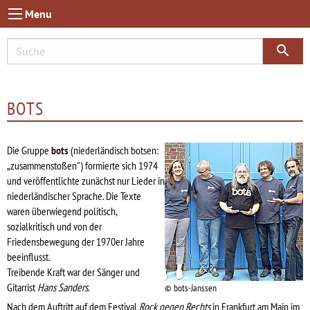
Menu
search
BOTS
Die Gruppe
bots
(niederländisch botsen:
„zusammenstoßen") formierte sich 1974
und veröffentlichte zunächst nur Lieder in
niederländischer Sprache. Die Texte
waren überwiegend politisch,
sozialkritisch und von der
Friedensbewegung der 1970er Jahre
beeinflusst.
Treibende Kraft war der Sänger und
Gitarrist
Hans Sanders
.
© bots-Janssen
Nach dem Auftritt auf dem Festival
Rock gegen Rechts
in Frankfurt am Main im