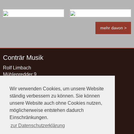
mehr davon >
Conträr Musik
Rolf Limbach
Mühlenredder 9
21493 Schwarzenbek
Wir verwenden Cookies, um unsere Website
Kontakt
ständig verbessern zu können. Sie können
Telefon:
+49 4151 89 89 37
unsere Website auch ohne Cookies nutzen,
Telefax: +49 4151 89 89 38
möglicherweise entstehen dadurch
E-Mail:
info@contraermusik.de
Einschränkungen.
Rechtliches
zur Datenschutzerklärung
Impressum