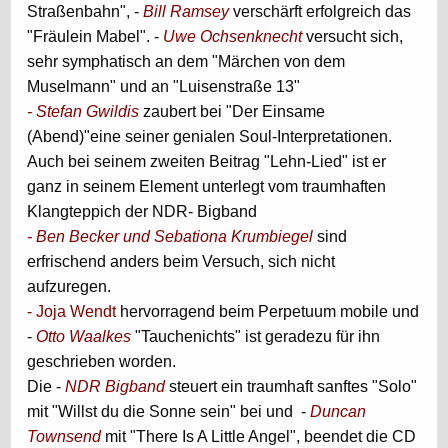
Straßenbahn", -
Bill Ramsey
verschärft erfolgreich das
"Fräulein Mabel". -
Uwe Ochsenknecht
versucht sich,
sehr symphatisch an dem "Märchen von dem
Muselmann" und an "Luisenstraße 13"
- Stefan Gwildis
zaubert bei "Der Einsame
(Abend)"eine seiner genialen Soul-Interpretationen.
Auch bei seinem zweiten Beitrag "Lehn-Lied" ist er
ganz in seinem Element unterlegt vom traumhaften
Klangteppich der NDR- Bigband
- Ben Becker und Sebationa Krumbiegel
sind
erfrischend anders beim Versuch, sich nicht
aufzuregen.
- Joja Wendt
hervorragend beim Perpetuum mobile und
-
Otto Waalkes
"Tauchenichts" ist geradezu für ihn
geschrieben worden.
Die -
NDR Bigband
steuert ein traumhaft sanftes "Solo"
mit "Willst du die Sonne sein" bei und -
Duncan
Townsend
mit "There Is A Little Angel", beendet die CD