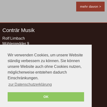
mehr davon >
Conträr Musik
Rolf Limbach
Mühlenredder 9
21493 Schwarzenbek
Wir verwenden Cookies, um unsere Website
Kontakt
ständig verbessern zu können. Sie können
Telefon:
+49 4151 89 89 37
unsere Website auch ohne Cookies nutzen,
Telefax: +49 4151 89 89 38
möglicherweise entstehen dadurch
E-Mail:
info@contraermusik.de
Einschränkungen.
Rechtliches
zur Datenschutzerklärung
Impressum
Datenschutz
OK
Widerruf
AGB