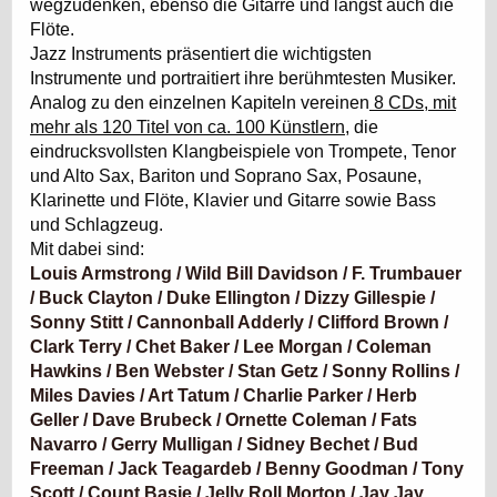
wegzudenken, ebenso die Gitarre und längst auch die
Flöte.
Jazz Instruments präsentiert die wichtigsten
Instrumente und portraitiert ihre berühmtesten Musiker.
Analog zu den einzelnen Kapiteln vereinen
8 CDs, mit
mehr als 120 Titel von ca. 100 Künstlern
, die
eindrucksvollsten Klangbeispiele von Trompete, Tenor
und Alto Sax, Bariton und Soprano Sax, Posaune,
Klarinette und Flöte, Klavier und Gitarre sowie Bass
und Schlagzeug.
Mit dabei sind:
Louis Armstrong / Wild Bill Davidson / F. Trumbauer
/ Buck Clayton / Duke Ellington / Dizzy Gillespie /
Sonny Stitt / Cannonball Adderly / Clifford Brown /
Clark Terry / Chet Baker / Lee Morgan / Coleman
Hawkins / Ben Webster / Stan Getz / Sonny Rollins /
Miles Davies / Art Tatum / Charlie Parker / Herb
Geller / Dave Brubeck / Ornette Coleman / Fats
Navarro / Gerry Mulligan / Sidney Bechet / Bud
Freeman / Jack Teagardeb / Benny Goodman / Tony
Scott / Count Basie / Jelly Roll Morton / Jay Jay