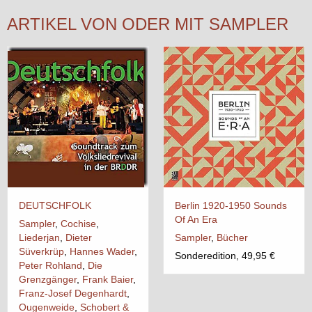
ARTIKEL VON ODER MIT SAMPLER
DEUTSCHFOLK
Berlin 1920-1950 Sounds
Of An Era
Sampler
,
Cochise
,
Liederjan
,
Dieter
Sampler
,
Bücher
Süverkrüp
,
Hannes Wader
,
Sonderedition, 49,95 €
Peter Rohland
,
Die
Grenzgänger
,
Frank Baier
,
Franz-Josef Degenhardt
,
Ougenweide
,
Schobert &