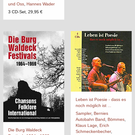
und Oss
,
Hannes Wader
3 CD-Set, 29,95 €
Leben ist Poesie - dass es
noch möglich ist ...
Sampler
,
Bernies
Autobahn Band
,
Bömmes
,
Klaus Lage
,
Erich
Die Burg Waldeck
Schmeckenbecher
,