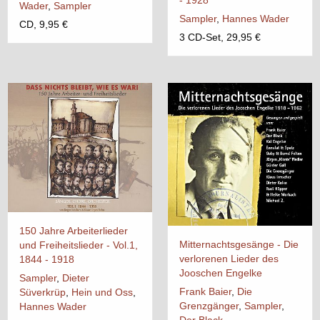
- 1928
Wader
,
Sampler
Sampler
,
Hannes Wader
CD, 9,95 €
3 CD-Set, 29,95 €
150 Jahre Arbeiterlieder
Mitternachtsgesänge - Die
und Freiheitslieder - Vol.1,
verlorenen Lieder des
1844 - 1918
Jooschen Engelke
Sampler
,
Dieter
Frank Baier
,
Die
Süverkrüp
,
Hein und Oss
,
Grenzgänger
,
Sampler
,
Hannes Wader
Der Black