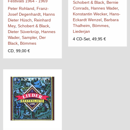
Festivals 1964 - 1969
Schobert & Black
,
Bernie
Conrads
,
Hannes Wader
,
Peter Rohland
,
Franz-
Konstantin Wecker
,
Hans-
Josef Degenhardt
,
Hanns
Eckardt Wenzel
,
Barbara
Dieter Hüsch
,
Reinhard
Thalheim
,
Bömmes
,
Mey
,
Schobert & Black
,
Liederjan
Dieter Süverkrüp
,
Hannes
Wader
,
Sampler
,
Der
4 CD-Set, 49,95 €
Black
,
Bömmes
CD, 99,00 €