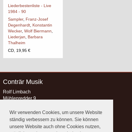
Liederbestenliste - Live
1984 - 90
Sampler
,
Franz-Josef
Degenhardt
,
Konstantin
Wecker
,
Wolf Biermann
,
Liederjan
,
Barbara
Thalheim
CD, 19,95 €
Conträr Musik
Rolf Limbach
Mühlenredder 9
21493 Schwarzenbek
Wir verwenden Cookies, um unsere Website
Kontakt
ständig verbessern zu können. Sie können
Telefon:
+49 4151 89 89 37
unsere Website auch ohne Cookies nutzen,
Telefax: +49 4151 89 89 38